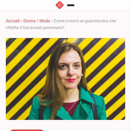
Accueil
›
Donna / Moda
›
Come creare un guardaroba che
rifletta il tuo brand personale?